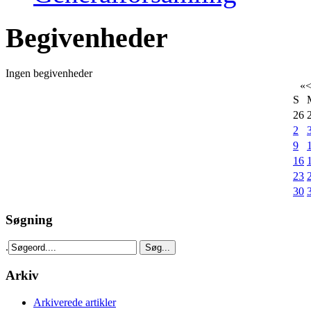
Begivenheder
Ingen begivenheder
«
S
26
2
9
16
23
30
Søgning
.
Arkiv
Arkiverede artikler