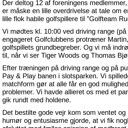
Der deltog 12 af foreningens medlemmer, 
er måske en lille overdrivelse at tale om e
lille flok habile golfspillere til ”Golfteam Ru
Vi mødtes kl. 10:00 ved driving range (p
engageret Golfclubbens protræner Martin, s
golfspillets grundbegreber. Og vi må indr
til, når vi ser Tiger Woods og Thomas Bjør
Efter træningen på driving range og på put
Pay & Play banen i slotsparken. Vi spill
matchform gør at alle får en god mulighed
problemer. Vi havde allieret os med et par
gik rundt med holdene.
Det bestilte gode vejr kom som ventet o
humør og entusiasme gjorde, at vi fik nog