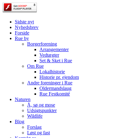
Sidste nyt
Nyhedsbrev
Forside
Rue by
Borgerforening
Arrangementer
Vedtægter
Set & Sket i Rue
Om Rue
Lokalhistorie
Historie pr. ejendom
Andre foreninger i Rue
Oldermandslaug
Rue Festkomité
Naturen
Å, sø og mose
Udsigtspunkter
Wildlife
Blog
Forslag
Løst og fast