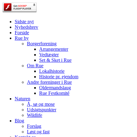
Sidste nyt
Nyhedsbrev
Forside
Rue by
Borgerforening
Arrangementer
Vedtægter
Set & Sket i Rue
Om Rue
Lokalhistorie
Historie pr. ejendom
Andre foreninger i Rue
Oldermandslaug
Rue Festkomité
Naturen
Å, sø og mose
Udsigtspunkter
Wildlife
Blog
Forslag
Løst og fast