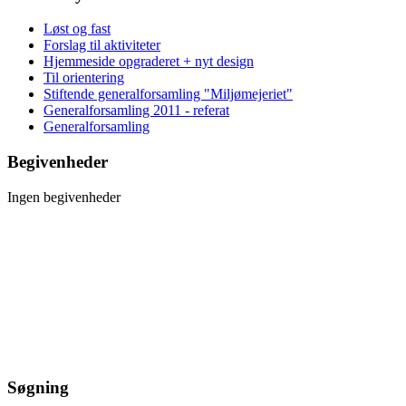
Løst og fast
Forslag til aktiviteter
Hjemmeside opgraderet + nyt design
Til orientering
Stiftende generalforsamling "Miljømejeriet"
Generalforsamling 2011 - referat
Generalforsamling
Begivenheder
Ingen begivenheder
Søgning