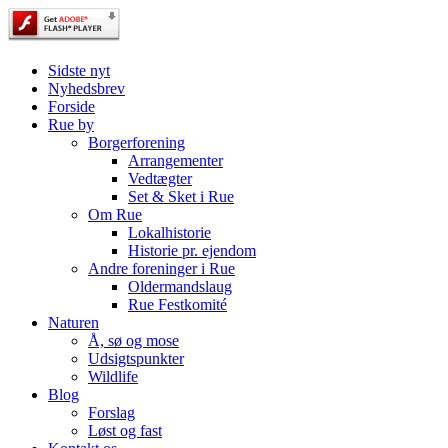
Sidste nyt
Nyhedsbrev
Forside
Rue by
Borgerforening
Arrangementer
Vedtægter
Set & Sket i Rue
Om Rue
Lokalhistorie
Historie pr. ejendom
Andre foreninger i Rue
Oldermandslaug
Rue Festkomité
Naturen
Å, sø og mose
Udsigtspunkter
Wildlife
Blog
Forslag
Løst og fast