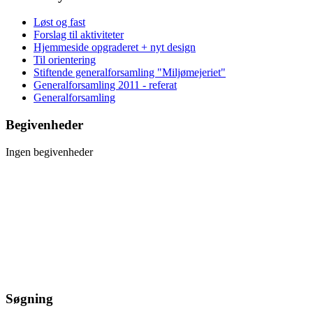
Løst og fast
Forslag til aktiviteter
Hjemmeside opgraderet + nyt design
Til orientering
Stiftende generalforsamling "Miljømejeriet"
Generalforsamling 2011 - referat
Generalforsamling
Begivenheder
Ingen begivenheder
Søgning